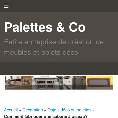
Palettes & Co
Petite entreprise de création de
meubles et objets déco
Accueil
»
Décoration
»
Objets déco en palettes
»
Comment fabriquer une cabane à oiseau?