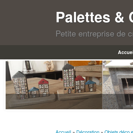
Palettes &
Petite entreprise de 
Accuei
Accueil
»
Décoration
»
Objets déco e