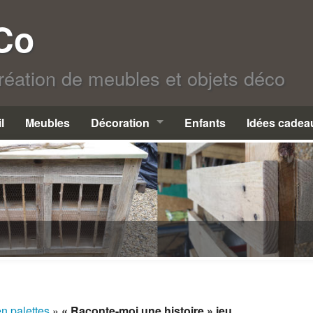
 Co
création de meubles et objets déco
l
Meubles
Décoration
Enfants
Idées cadea
Objets en palettes
Bois flotté
Déco de Noël
Extérieur
Luminaires
n palettes
»
« Raconte-moi une histoire » jeu