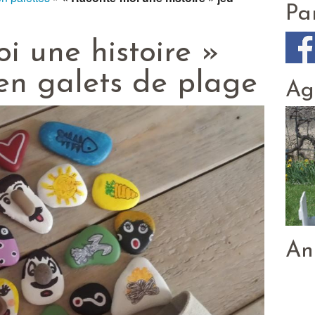
Papier mâché
Pa
i une histoire »
 en galets de plage
Ag
An