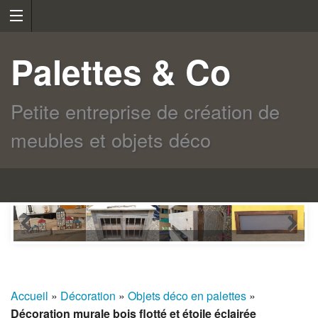
Palettes & Co
Petite entreprise de création de
meubles et objets déco
Accueil
»
Décoration
»
Objets déco en palettes
»
Décoration murale bois flotté et étoile éclairée