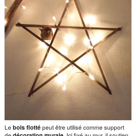
Le
bois flotté
peut être utilisé comme support
de
décoration murale
. Ici fixé au mur, il soutien