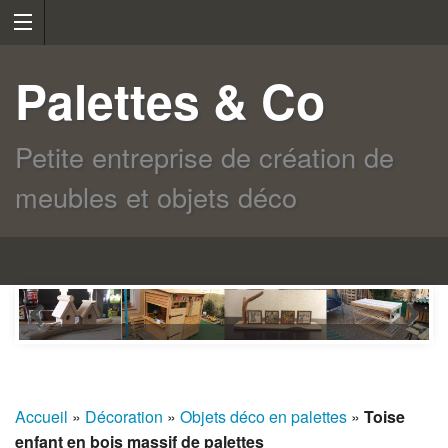
Palettes & Co
Petite entreprise de création de
meubles et objets déco
Accueil
»
Décoration
»
Objets déco en palettes
»
Toise
enfant en bois massif de palettes