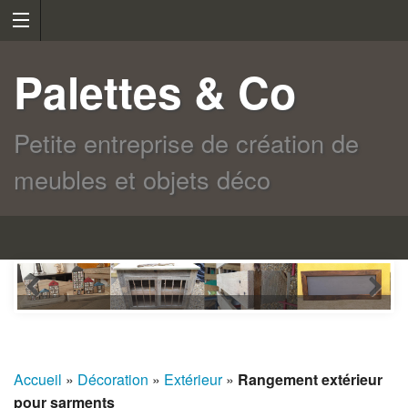
Palettes & Co
Petite entreprise de création de
meubles et objets déco
Accueil
»
Décoration
»
Extérieur
»
Rangement extérieur
pour sarments