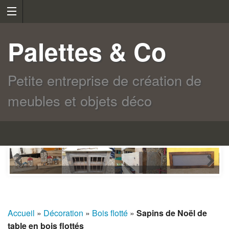
Palettes & Co
Petite entreprise de création de
meubles et objets déco
Accueil
»
Décoration
»
Bois flotté
»
Sapins de Noël de
table en bois flottés